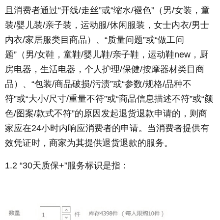
且消费者通过“开线/走丝”或“缩水/褪色”（男/女装，童
装/婴儿装/亲子装，运动服/休闲服装，女士内衣/男士
内衣/家居服类目商品）、“质量问题”或“做工问
题”（男/女鞋，童鞋/婴儿鞋/亲子鞋，运动鞋new，厨
房电器，生活电器，个人护理/保健/按摩器材类目商
品）、“包装/商品破损/污渍”或“参数/规格/品种不
符”或“大小/尺寸/重量不符”或“商品信息描述不符”或“颜
色/图案/款式不符”的原因发起退货退款申请的，则商
家应在24小时内响应消费者的申请。当消费者提供有
效凭证时，商家为其提供退货退款的服务。
1.2 “30天质保+”服务标识是指：