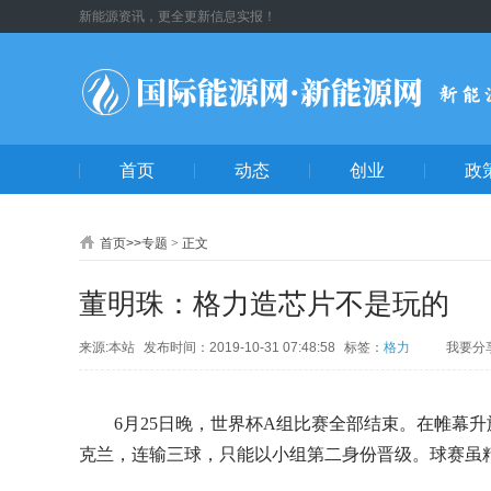
新能源资讯，更全更新信息实报！
首页
动态
创业
政
首页
>>
专题
>
正文
董明珠：格力造芯片不是玩的
来源:本站
发布时间：2019-10-31 07:48:58
标签：
格力
我要分
QQ空
朋友
博
人
6月25日晚，世界杯A组比赛全部结束。在帷幕
心网
好友
克兰，连输三球，只能以小组第二身份晋级。球赛虽
博