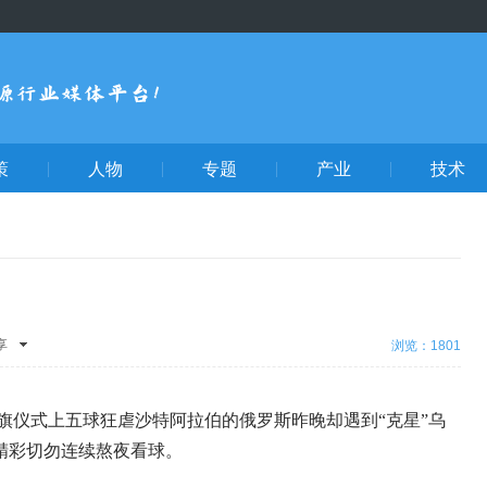
策
人物
专题
产业
技术
享
浏览：1801
间
腾讯
新浪微
人网
开
升旗仪式上五球狂虐沙特阿拉伯的俄罗斯昨晚却遇到“克星”乌
微信
QQ
腾讯微
精彩切勿连续熬夜看球。