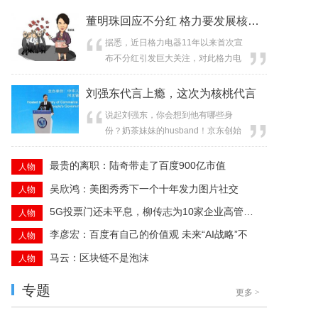
董明珠回应不分红 格力要发展核心技术
据悉，近日格力电器11年以来首次宣
布不分红引发巨大关注，对此格力电
器董事长董明珠在接受央视财经专访
时进行了...
刘强东代言上瘾，这次为核桃代言
说起刘强东，你会想到他有哪些身
份？奶茶妹妹的husband！京东创始
人兼CEO ！...
最贵的离职：陆奇带走了百度900亿市值
人物
吴欣鸿：美图秀秀下一个十年发力图片社交
人物
5G投票门还未平息，柳传志为10家企业高管上了一
人物
李彦宏：百度有自己的价值观 未来“AI战略”不
人物
马云：区块链不是泡沫
人物
专题
更多
>