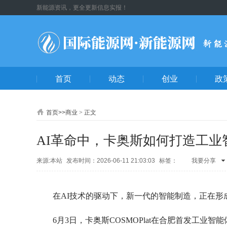
新能源资讯，更全更新信息实报！
首页
动态
创业
政
首页
>>
商业
>
正文
AI革命中，卡奥斯如何打造工业
来源:本站
发布时间：2026-06-11 21:03:03
标签：
我要分享
QQ空间
腾
朋友
新浪微
博
人人网
在AI技术的驱动下，新一代的智能制造，正在形
心网
微信
好友
腾讯微
博
6月3日，卡奥斯COSMOPlat在合肥首发工