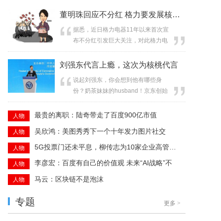
董明珠回应不分红 格力要发展核心技术
据悉，近日格力电器11年以来首次宣
布不分红引发巨大关注，对此格力电
器董事长董明珠在接受央视财经专访
时进行了...
刘强东代言上瘾，这次为核桃代言
说起刘强东，你会想到他有哪些身
份？奶茶妹妹的husband！京东创始
人兼CEO ！...
最贵的离职：陆奇带走了百度900亿市值
人物
吴欣鸿：美图秀秀下一个十年发力图片社交
人物
5G投票门还未平息，柳传志为10家企业高管上了一
人物
李彦宏：百度有自己的价值观 未来“AI战略”不
人物
马云：区块链不是泡沫
人物
专题
更多
>